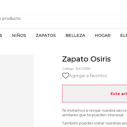
S
NIÑOS
ZAPATOS
BELLEZA
HOGAR
EL
Zapato Osiris
Código: 15403659
Agregar a favoritos
Este ar
Te invitamos a revisar nuestra secc
similares que te pueden interesar.
También puedes visitar nuestras se