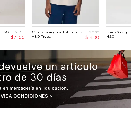
r H&O
$29.99
Camiseta Regular Estampada
$19.99
Jeans Straight
H&O Trybu
H&O
$21.00
$14.00