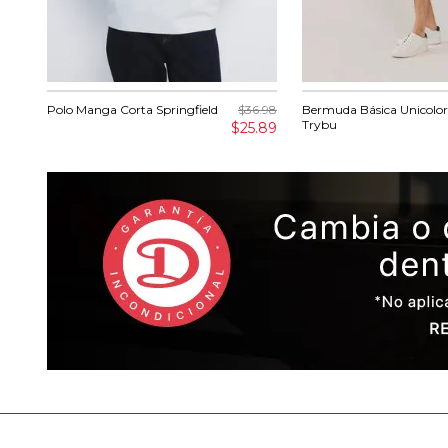
Polo Manga Corta Springfield
$36.98
Bermuda Básica Unicolo
Trybu
$25.89