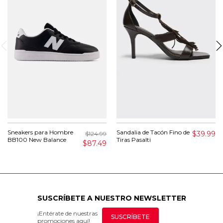
Sneakers para Hombre
Sandalia de Tacón Fino de
$39.99
$124.99
BB100 New Balance
Tiras Pasalti
$87.49
SUSCRÍBETE A NUESTRO NEWSLETTER
¡Entérate de nuestras
SUSCRÍBETE
promociones aquí!