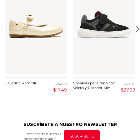
Ballerina Pampili
Sneakers para Niño con
$24.99
$39.99
Velcro y Pasador Klin
$17.49
$27.99
SUSCRÍBETE A NUESTRO NEWSLETTER
¡Entérate de nuestras
SUSCRÍBETE
promociones aquí!