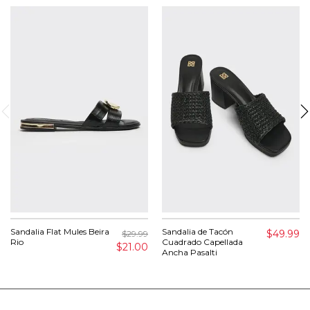
Sandalia Flat Mules Beira
Sandalia de Tacón
$49.99
$29.99
Rio
Cuadrado Capellada
$21.00
Ancha Pasalti