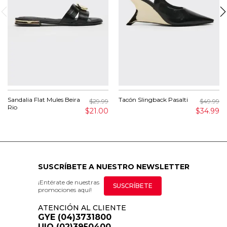
Sandalia Flat Mules Beira
Tacón Slingback Pasalti
$29.99
$49.99
Rio
$21.00
$34.99
SUSCRÍBETE A NUESTRO NEWSLETTER
¡Entérate de nuestras
SUSCRÍBETE
promociones aquí!
ATENCIÓN AL CLIENTE
GYE (04)3731800
UIO (02)3950400