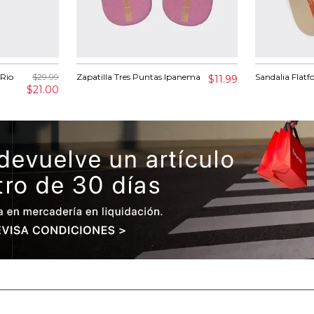
 Rio
$29.99
Zapatilla Tres Puntas Ipanema
Sandalia Flat
$11.99
$21.00