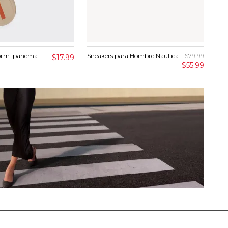
form Ipanema
Sneakers para Hombre Nautica
$79.99
Bal
$17.99
Ste
$55.99