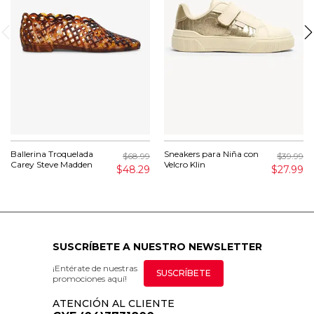
Ballerina Troquelada
Sneakers para Niña con
$68.99
$39.99
Carey Steve Madden
Velcro Klin
$48.29
$27.99
SUSCRÍBETE A NUESTRO NEWSLETTER
¡Entérate de nuestras
SUSCRÍBETE
promociones aquí!
ATENCIÓN AL CLIENTE