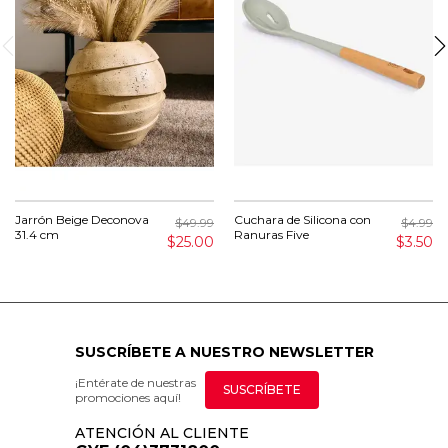
Jarrón Beige Deconova
Cuchara de Silicona con
$49.99
$4.99
31.4 cm
Ranuras Five
$25.00
$3.50
SUSCRÍBETE A NUESTRO NEWSLETTER
¡Entérate de nuestras
SUSCRÍBETE
promociones aquí!
ATENCIÓN AL CLIENTE