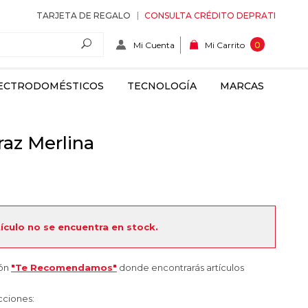
TARJETA DE REGALO
CONSULTA CRÉDITO DEPRATI
Mi Cuenta
0
Mi Carrito
ECTRODOMÉSTICOS
TECNOLOGÍA
MARCAS
raz Merlina
tículo no se encuentra en stock.
ión
"Te Recomendamos"
donde encontrarás artículos
cciones: