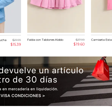
Falda con Tablones Kiddo
$27.99
Camiseta Est
ucha
$21.99
$19.60
$15.39