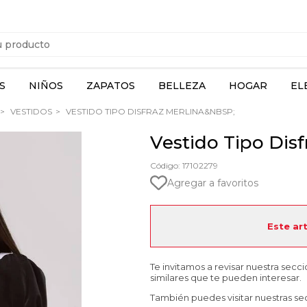
S
NIÑOS
ZAPATOS
BELLEZA
HOGAR
EL
VESTIDOS
VESTIDO TIPO DISFRAZ MERLINA&NBSP;
Vestido Tipo Disf
Código: 17102279
Agregar a favoritos
Este ar
Te invitamos a revisar nuestra secc
similares que te pueden interesar.
También puedes visitar nuestras se