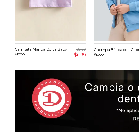
Camiseta Manga Corta Baby
$9.99
Chompa Básica con Cap
Kiddo
Kiddo
$6.99