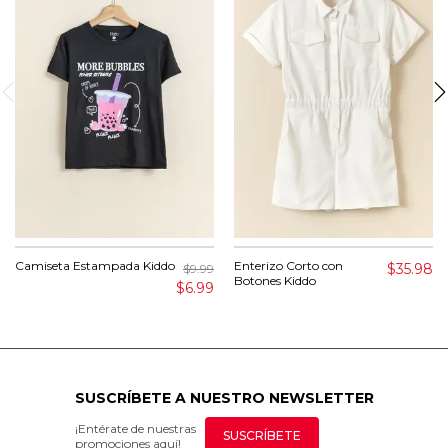
Camiseta Estampada Kiddo
Enterizo Corto con
$35.98
$9.99
Botones Kiddo
$6.99
SUSCRÍBETE A NUESTRO NEWSLETTER
¡Entérate de nuestras
SUSCRÍBETE
promociones aquí!