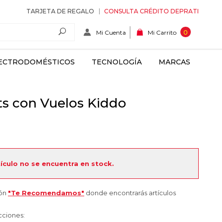
TARJETA DE REGALO
CONSULTA CRÉDITO DEPRATI
Mi Cuenta
0
Mi Carrito
ECTRODOMÉSTICOS
TECNOLOGÍA
MARCAS
ts con Vuelos Kiddo
tículo no se encuentra en stock.
ión
"Te Recomendamos"
donde encontrarás artículos
cciones: