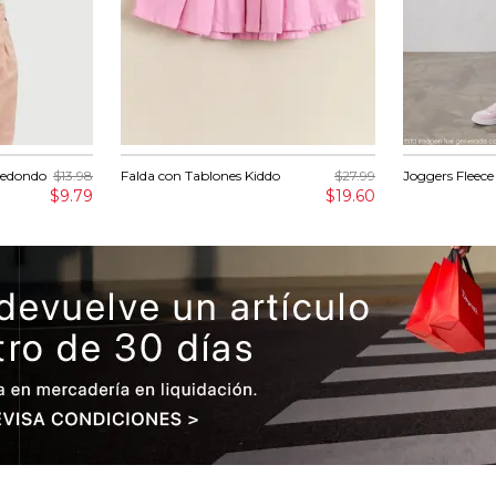
Redondo
$13.98
Falda con Tablones Kiddo
$27.99
Joggers Fleece
$9.79
$19.60