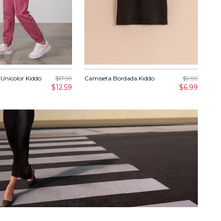
 Unicolor Kiddo
$17.99
Camiseta Bordada Kiddo
$9.99
Pan
$12.59
$6.99