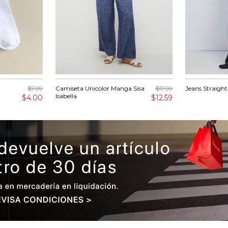
$7.99
Camiseta Unicolor Manga Sisa
$17.99
Jeans Straight
Isabella
$4.00
$12.59