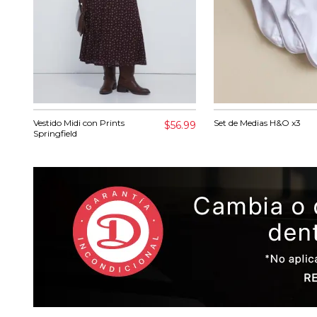
Vestido Midi con Prints
Set de Medias H&O x3
$56.99
Springfield