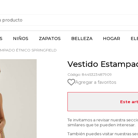
S
NIÑOS
ZAPATOS
BELLEZA
HOGAR
EL
AMPADO ÉTNICO SPRINGFIELD
Vestido Estampad
Código: 8445323487909
Agregar a favoritos
Este ar
Te invitamos a revisar nuestra secc
similares que te pueden interesar.
También puedes visitar nuestras se