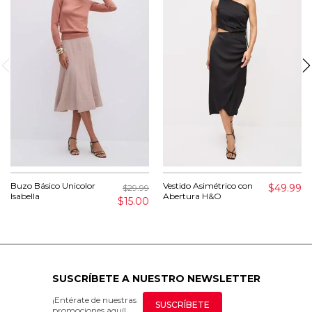
Buzo Básico Unicolor
Vestido Asimétrico con
$49.99
$29.99
Isabella
Abertura H&O
$15.00
SUSCRÍBETE A NUESTRO NEWSLETTER
¡Entérate de nuestras
SUSCRÍBETE
promociones aquí!