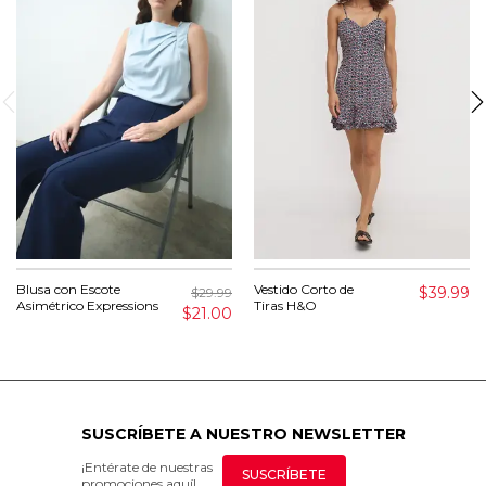
Blusa con Escote
Vestido Corto de
$39.99
$29.99
Asimétrico Expressions
Tiras H&O
$21.00
SUSCRÍBETE A NUESTRO NEWSLETTER
¡Entérate de nuestras
SUSCRÍBETE
promociones aquí!