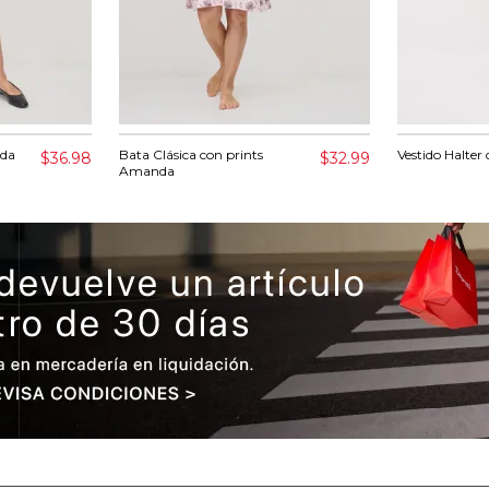
nda
Bata Clásica con prints
Vestido Halte
$36.98
$32.99
Amanda