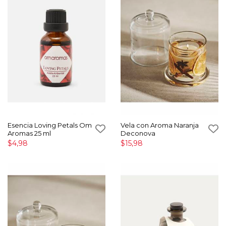
Esencia Loving Petals Om
Vela con Aroma Naranja
Aromas 25 ml
Deconova
$4,98
$15,98