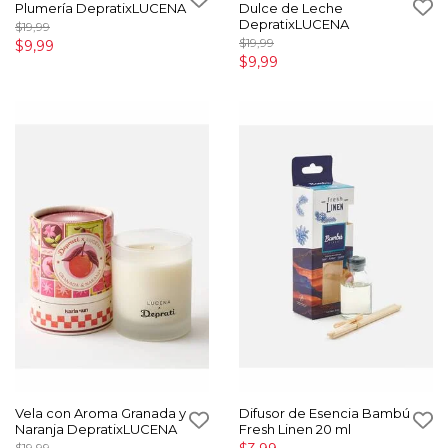
Plumería DepratixLUCENA
Dulce de Leche
DepratixLUCENA
$19,99
$19,99
$9,99
$9,99
Vela con Aroma Granada y
Difusor de Esencia Bambú
Naranja DepratixLUCENA
Fresh Linen 20 ml
$19,99