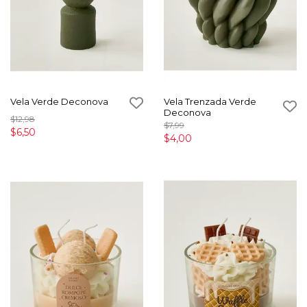
Vela Verde Deconova
Vela Trenzada Verde
Deconova
$12,98
$7,99
$6,50
$4,00