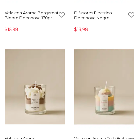
Vela con Aroma Bergamot
Difusores Electrico
Bloom Deconova 170gr
Deconova Negro
$15,98
$13,98
Vela con Aroma
Vela con Aroma Tutti Frutti