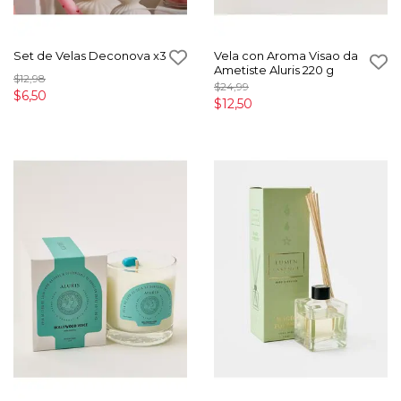
Set de Velas Deconova x3
Vela con Aroma Visao da
Ametiste Aluris 220 g
$12,98
$24,99
$6,50
$12,50