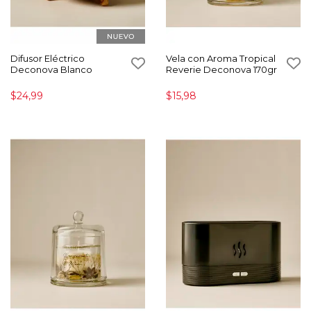
Difusor Eléctrico
Vela con Aroma Tropical
Deconova Blanco
Reverie Deconova 170gr
$24,99
$15,98