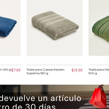
on 450 g
Toalla para Cuerpo Karsten
Toalla para M
$7.99
$19.99
Suprema 550 g
500 g