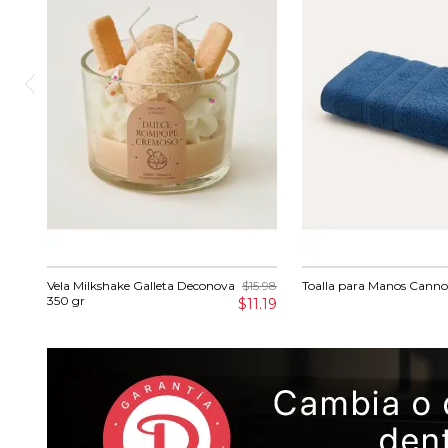
Vela Milkshake Galleta Deconova
$15.98
Toalla para Manos Cann
350 gr
$11.19