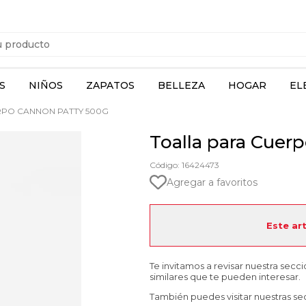
S
NIÑOS
ZAPATOS
BELLEZA
HOGAR
EL
RPO CANNON PATTY 500G
Toalla para Cuer
Código: 16424473
Agregar a favoritos
Este ar
Te invitamos a revisar nuestra secc
similares que te pueden interesar.
También puedes visitar nuestras se