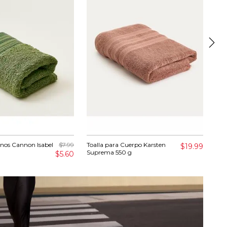
anos Cannon Isabel
$7.99
Toalla para Cuerpo Karsten
Lon
$19.99
Suprema 550 g
$5.60