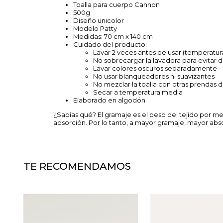
Toalla para cuerpo Cannon
500g
Diseño unicolor
Modelo Patty
Medidas: 70 cm x 140 cm
Cuidado del producto:
Lavar 2 veces antes de usar (temperatu
No sobrecargar la lavadora para evitar d
Lavar colores oscuros separadamente
No usar blanqueadores ni suavizantes
No mezclar la toalla con otras prendas d
Secar a temperatura media
Elaborado en algodón
¿Sabías qué? El gramaje es el peso del tejido por me
absorción. Por lo tanto, a mayor gramaje, mayor abso
TE RECOMENDAMOS