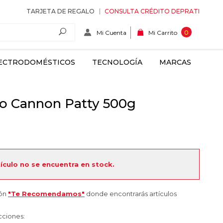
TARJETA DE REGALO
CONSULTA CRÉDITO DEPRATI
Mi Cuenta
0
Mi Carrito
ECTRODOMÉSTICOS
TECNOLOGÍA
MARCAS
po Cannon Patty 500g
tículo no se encuentra en stock.
ión
"Te Recomendamos"
donde encontrarás artículos
cciones: