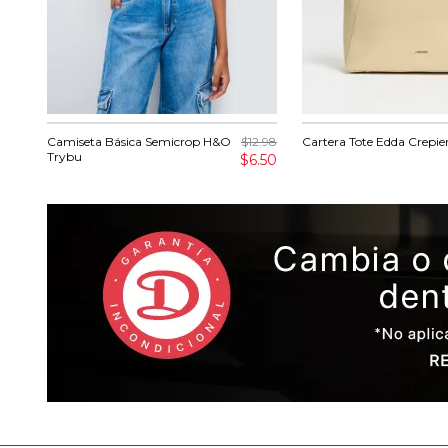
Camiseta Básica Semicrop H&O
$12.98
Cartera Tote Edda Crepie
Trybu
$6.50