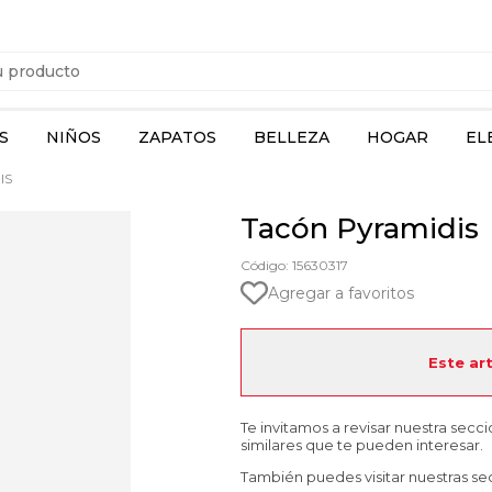
S
NIÑOS
ZAPATOS
BELLEZA
HOGAR
EL
IS
Tacón Pyramidis
Código: 15630317
Agregar a favoritos
Este ar
Te invitamos a revisar nuestra secc
similares que te pueden interesar.
También puedes visitar nuestras se