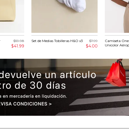
r
$59.98
Set de Medias Tobilleras H&O x3
$7.99
Camiseta One
Unicolor Aérop
$41.99
$4.00