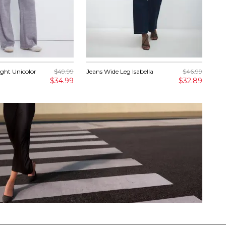
ght Unicolor
$49.99
Jeans Wide Leg Isabella
$46.99
Set
$34.99
$32.89