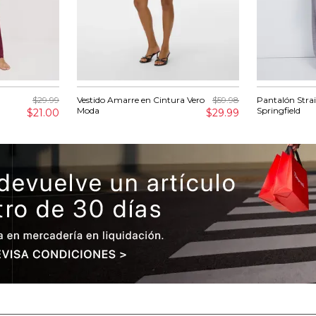
$29.99
Vestido Amarre en Cintura Vero
$59.98
Pantalón Strai
Moda
Springfield
$21.00
$29.99