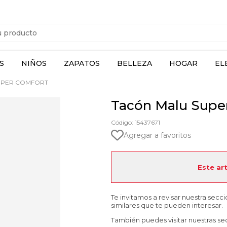
S
NIÑOS
ZAPATOS
BELLEZA
HOGAR
EL
UPER COMFORT
Tacón Malu Supe
Código: 15437671
Agregar a favoritos
Este ar
Te invitamos a revisar nuestra secc
similares que te pueden interesar.
También puedes visitar nuestras se