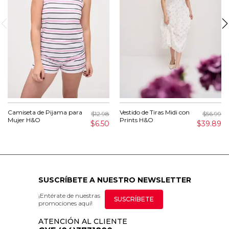
Camiseta de Pijama para
Vestido de Tiras Midi con
$12.98
$56.99
Mujer H&O
Prints H&O
$6.50
$39.89
SUSCRÍBETE A NUESTRO NEWSLETTER
¡Entérate de nuestras
SUSCRÍBETE
promociones aquí!
ATENCIÓN AL CLIENTE