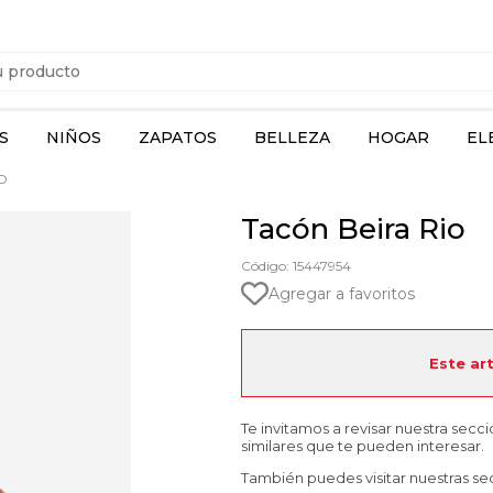
S
NIÑOS
ZAPATOS
BELLEZA
HOGAR
EL
O
Tacón Beira Rio
Código: 15447954
Agregar a favoritos
Este ar
Te invitamos a revisar nuestra secc
similares que te pueden interesar.
También puedes visitar nuestras se