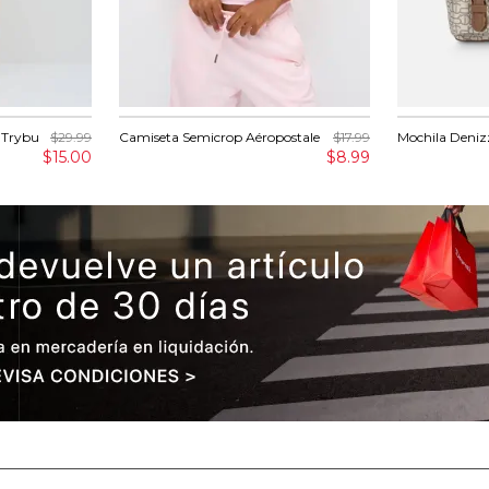
 Trybu
$29.99
Camiseta Semicrop Aéropostale
$17.99
Mochila Deniz
$15.00
$8.99