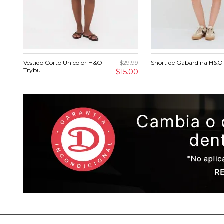
Vestido Corto Unicolor H&O
$29.99
Short de Gabardina H&O
Trybu
$15.00