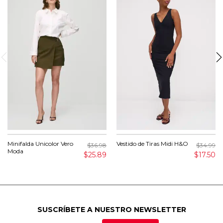
Minifalda Unicolor Vero
Vestido de Tiras Midi H&O
$36.98
$34.99
Moda
$25.89
$17.50
SUSCRÍBETE A NUESTRO NEWSLETTER