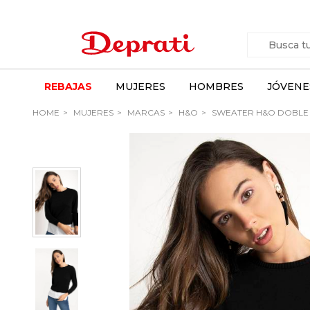
REBAJAS
MUJERES
HOMBRES
JÓVENE
HOME
MUJERES
MARCAS
H&O
SWEATER H&O DOBLE