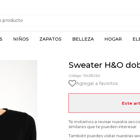
S
NIÑOS
ZAPATOS
BELLEZA
HOGAR
EL
Sweater H&O dob
Código: 15438264
Agregar a favoritos
Este ar
Te invitamos a revisar nuestra secc
similares que te pueden interesar.
También puedes visitar nuestras se