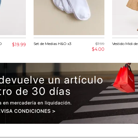
O
Set de Medias H&O x3
$7.99
Vestido Midi d
$19.99
$4.00