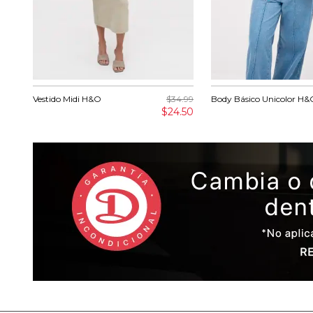
Vestido Midi H&O
$34.99
Body Básico Unicolor H&
$24.50