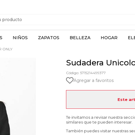
S
NIÑOS
ZAPATOS
BELLEZA
HOGAR
EL
 ONLY
Sudadera Unicolo
Código: 5715214499377
Agregar a favoritos
Este ar
Te invitamos a revisar nuestra secc
similares que te pueden interesar.
También puedes visitar nuestras se