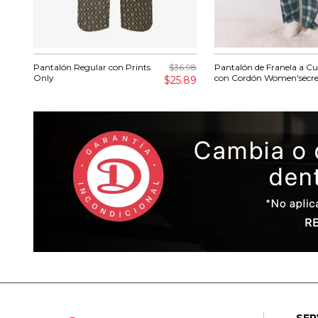
Pantalón Regular con Prints
$36.98
Pantalón de Franela a C
Only
con Cordón Women'secre
$25.89