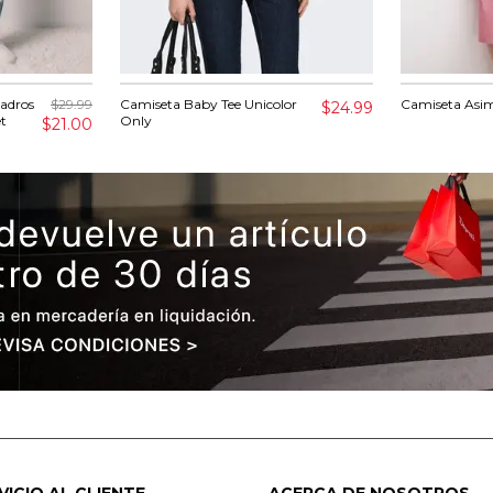
uadros
$29.99
Camiseta Baby Tee Unicolor
Camiseta Asi
$24.99
t
Only
$21.00