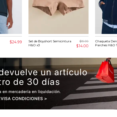
Set de Boyshort Semicintura
$19.99
Chaqueta Den
$24.99
H&O x3
Parches H&O 
$14.00