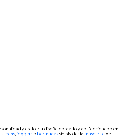
ersonalidad y estilo. Su diseño bordado y confeccionado en
tus
jeans
,
joggers
o
bermudas
sin olvidar la
mascarilla
de