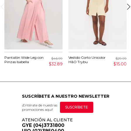
Pantalón Wide Leg con
Vestido Corto Unicolor
$46.99
$29.99
Pinzas Isabella
H&O Trybu
$32.89
$15.00
SUSCRÍBETE A NUESTRO NEWSLETTER
¡Entérate de nuestras
SUSCRÍBETE
promociones aquí!
ATENCIÓN AL CLIENTE
GYE (04)3731800
UIO (02)3950400