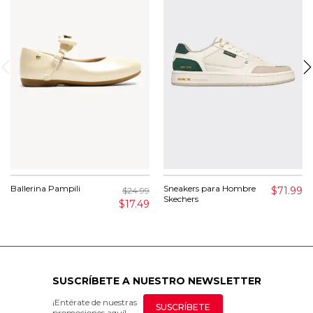
Ballerina Pampili
Sneakers para Hombre
$71.99
$24.99
Skechers
$17.49
SUSCRÍBETE A NUESTRO NEWSLETTER
¡Entérate de nuestras
SUSCRÍBETE
promociones aquí!