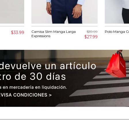
Camisa Slim Manga Larga
$39.99
Polo Manga Co
$33.99
Expressions
$27.99