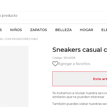
S
NIÑOS
ZAPATOS
BELLEZA
HOGAR
EL
AL CON PASADORES H&O
Sneakers casual
Código: 15945138
Agregar a favoritos
Este ar
Te invitamos a revisar nuestra secc
similares que te pueden interesar.
También puedes visitar nuestras se