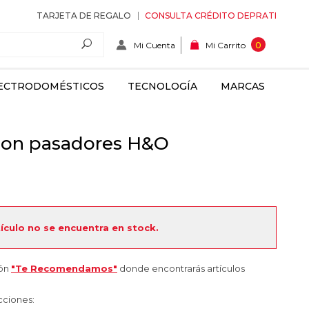
TARJETA DE REGALO
CONSULTA CRÉDITO DEPRATI
Mi Cuenta
0
Mi Carrito
ECTRODOMÉSTICOS
TECNOLOGÍA
MARCAS
 con pasadores H&O
tículo no se encuentra en stock.
ión
"Te Recomendamos"
donde encontrarás artículos
cciones: