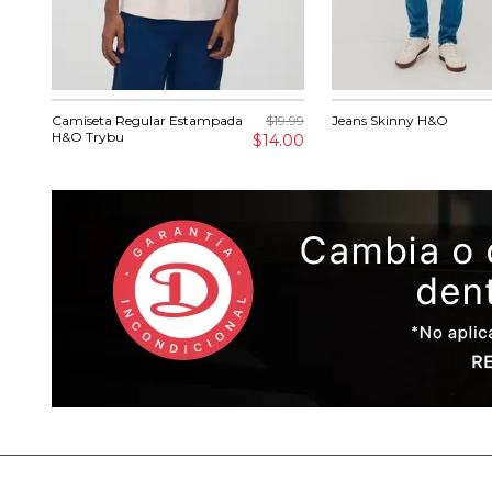
Camiseta Regular Estampada
$19.99
Jeans Skinny H&O
H&O Trybu
$14.00