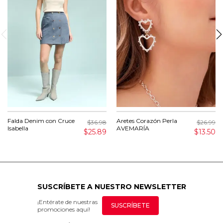
Falda Denim con Cruce
Aretes Corazón Perla
$36.98
$26.99
Isabella
AVEMARÍA
$25.89
$13.50
SUSCRÍBETE A NUESTRO NEWSLETTER
¡Entérate de nuestras
SUSCRÍBETE
promociones aquí!