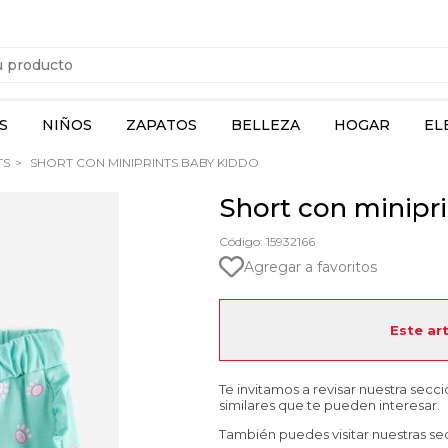
S
NIÑOS
ZAPATOS
BELLEZA
HOGAR
EL
TS
SHORT CON MINIPRINTS BABY KIDDO
Short con minipr
Código: 15932166
Agregar a favoritos
Este ar
Te invitamos a revisar nuestra secc
similares que te pueden interesar.
También puedes visitar nuestras se