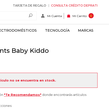
TARJETA DE REGALO
CONSULTA CRÉDITO DEPRATI
Mi Cuenta
0
Mi Carrito
ECTRODOMÉSTICOS
TECNOLOGÍA
MARCAS
ints Baby Kiddo
tículo no se encuentra en stock.
ión
"Te Recomendamos"
donde encontrarás artículos
cciones: