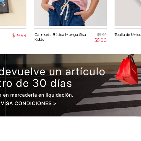
Camiseta Básica Manga Sisa
$9.99
Toalla de Unic
$19.99
Kiddo
$5.00