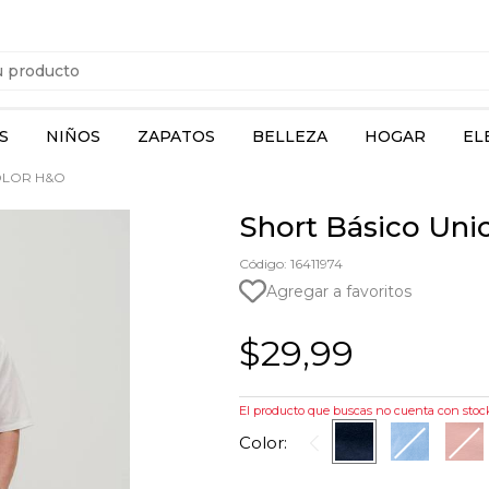
S
NIÑOS
ZAPATOS
BELLEZA
HOGAR
EL
OLOR H&O
Short Básico Uni
Código: 16411974
Agregar a favoritos
$29,99
El producto que buscas no cuenta con stoc
Color: