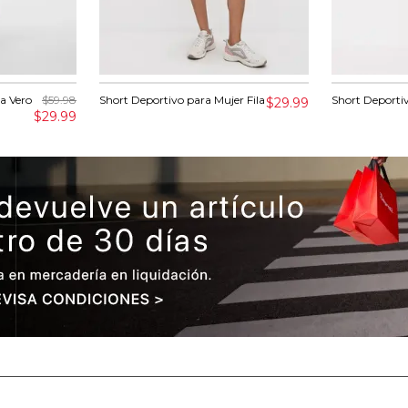
a Vero
$59.98
Short Deportivo para Mujer Fila
Short Deportiv
$29.99
$29.99