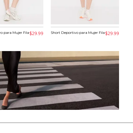
o para Mujer Fila
Short Deportivo para Mujer Fila
Fal
$29.99
$29.99