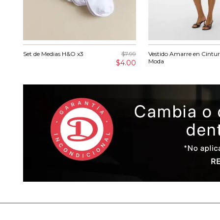
Set de Medias H&O x3
$7.99
Vestido Amarre en Cintur
Moda
$4.00