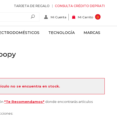
TARJETA DE REGALO
CONSULTA CRÉDITO DEPRATI
Mi Cuenta
0
Mi Carrito
ECTRODOMÉSTICOS
TECNOLOGÍA
MARCAS
noopy
tículo no se encuentra en stock.
ión
"Te Recomendamos"
donde encontrarás artículos
cciones: