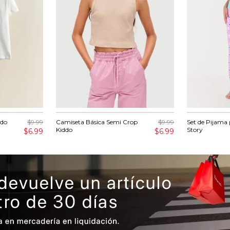
ddo
$9.99
Camiseta Básica Semi Crop
$9.99
Set de Pijama 
Kiddo
Story
$6.99
$6.99