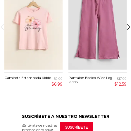
Camiseta Estampada Kiddo
Pantalón Básico Wide Leg
$9.99
$17.99
Kiddo
$6.99
$12.59
SUSCRÍBETE A NUESTRO NEWSLETTER
¡Entérate de nuestras
SUSCRÍBETE
promociones aquí!