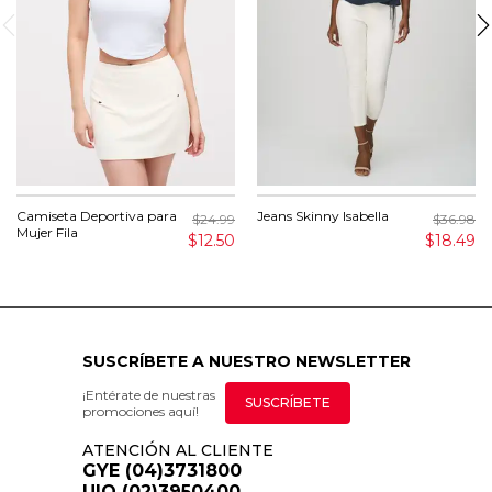
Camiseta Deportiva para
Jeans Skinny Isabella
$24.99
$36.98
Mujer Fila
$12.50
$18.49
SUSCRÍBETE A NUESTRO NEWSLETTER
¡Entérate de nuestras
SUSCRÍBETE
promociones aquí!
ATENCIÓN AL CLIENTE
GYE (04)3731800
UIO (02)3950400