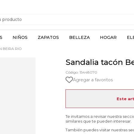
S
NIÑOS
ZAPATOS
BELLEZA
HOGAR
EL
 BEIRA RIO
Sandalia tacón Be
Código: 15448070
Agregar a favoritos
Este ar
Te invitamos a revisar nuestra secc
similares que te pueden interesar.
También puedes visitar nuestras se