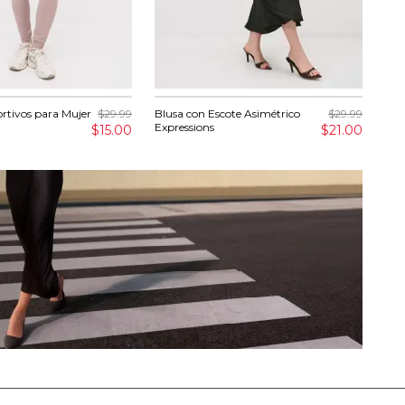
rtivos para Mujer
$29.99
Blusa con Escote Asimétrico
$29.99
Ves
Expressions
$15.00
$21.00