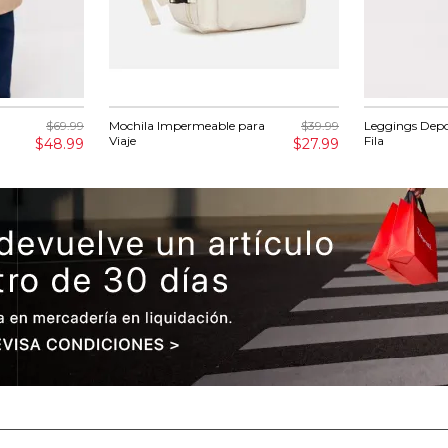
$69.99
Mochila Impermeable para
$39.99
Leggings Depo
Viaje
Fila
$48.99
$27.99