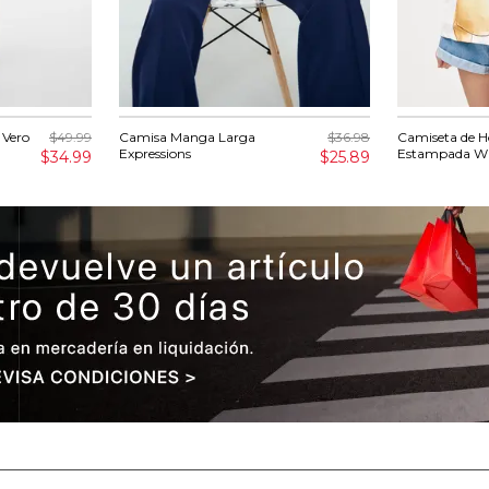
 Vero
$49.99
Camisa Manga Larga
$36.98
Camiseta de 
Expressions
Estampada Wi
$34.99
$25.89