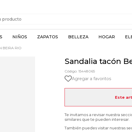
S
NIÑOS
ZAPATOS
BELLEZA
HOGAR
EL
 BEIRA RIO
Sandalia tacón Be
Código: 15448065
Agregar a favoritos
Este ar
Te invitamos a revisar nuestra secc
similares que te pueden interesar.
También puedes visitar nuestras se