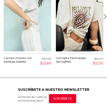
Camisa Unicolor con
Camiseta Estampada
$36.98
$24.99
Apliques Isabella
Springfield
$25.89
$12.50
SUSCRÍBETE A NUESTRO NEWSLETTER
¡Entérate de nuestras
SUSCRÍBETE
promociones aquí!