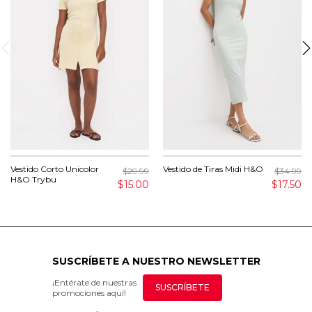
Vestido Corto Unicolor
Vestido de Tiras Midi H&O
$29.99
$34.99
H&O Trybu
$15.00
$17.50
SUSCRÍBETE A NUESTRO NEWSLETTER
¡Entérate de nuestras
SUSCRÍBETE
promociones aquí!