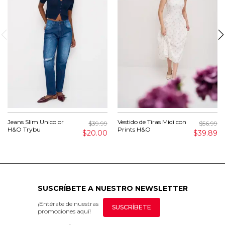
Jeans Slim Unicolor
Vestido de Tiras Midi con
$39.99
$56.99
H&O Trybu
Prints H&O
$20.00
$39.89
SUSCRÍBETE A NUESTRO NEWSLETTER
¡Entérate de nuestras
SUSCRÍBETE
promociones aquí!