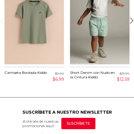
Camiseta Bordada Kiddo
Short Denim con Nudo en
$9.99
$17.99
la Cintura Kiddo
$6.99
$12.59
SUSCRÍBETE A NUESTRO NEWSLETTER
¡Entérate de nuestras
SUSCRÍBETE
promociones aquí!