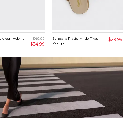
le con Hebilla
$49.99
Sandalia Flatform de Tiras
Sand
$29.99
Pampili
Kid
$34.99