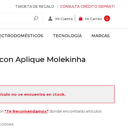
TARJETA DE REGALO
CONSULTA CRÉDITO DEPRATI
Mi Cuenta
0
Mi Carrito
ECTRODOMÉSTICOS
TECNOLOGÍA
MARCAS
s con Aplique Molekinha
tículo no se encuentra en stock.
ión
"Te Recomendamos"
donde encontrarás artículos
cciones: