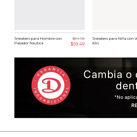
Sneakers para Hombre con
$84.98
Sneakers para Niña con V
Pasador Nautica
Klin
$59.49