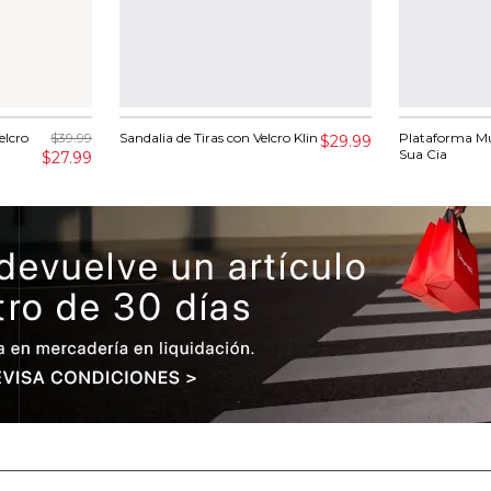
elcro
$39.99
Sandalia de Tiras con Velcro Klin
Plataforma Mu
$29.99
Sua Cia
$27.99