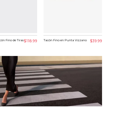
cón Fino de Tiras
Tacón Fino en Punta Vizzano
Bot
$118.99
$39.99
Pas