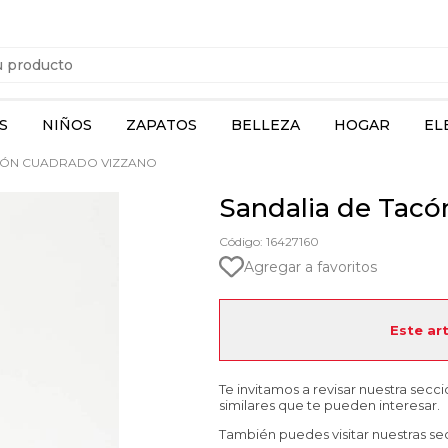
S
NIÑOS
ZAPATOS
BELLEZA
HOGAR
EL
CÓN CUADRADO VIZZANO
Sandalia de Tacó
Código: 16427160
Agregar a favoritos
Este ar
Te invitamos a revisar nuestra secc
similares que te pueden interesar.
También puedes visitar nuestras se