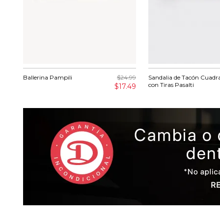
Ballerina Pampili
$24.99
Sandalia de Tacón Cuadr
con Tiras Pasalti
$17.49