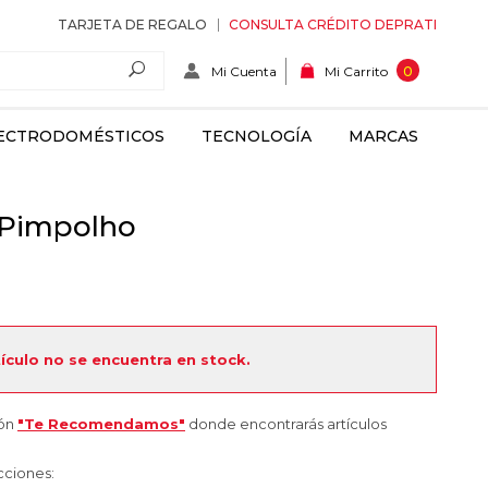
TARJETA DE REGALO
CONSULTA CRÉDITO DEPRATI
Mi Cuenta
0
Mi Carrito
ECTRODOMÉSTICOS
TECNOLOGÍA
MARCAS
 Pimpolho
tículo no se encuentra en stock.
ión
"Te Recomendamos"
donde encontrarás artículos
cciones: