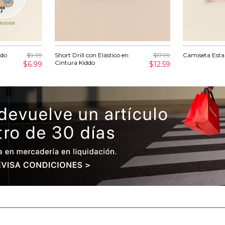
ddo
$9.99
Short Drill con Elástico en
$17.99
Camiseta Est
Cintura Kiddo
$6.99
$12.59