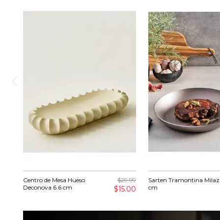
Centro de Mesa Hueso
$29.99
Sarten Tramontina Milaz
Deconova 6.6 cm
cm
$15.00