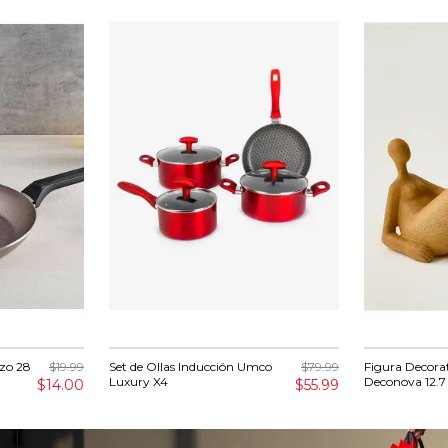
zo 28
$19.99
Set de Ollas Inducción Umco
$79.99
Figura Decora
Luxury X4
Deconova 12.
$14.00
$55.99