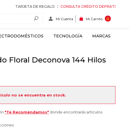
TARJETA DE REGALO
CONSULTA CRÉDITO DEPRATI
Mi Cuenta
0
Mi Carrito
ECTRODOMÉSTICOS
TECNOLOGÍA
MARCAS
 Floral Deconova 144 Hilos
tículo no se encuentra en stock.
ión
"Te Recomendamos"
donde encontrarás artículos
cciones: