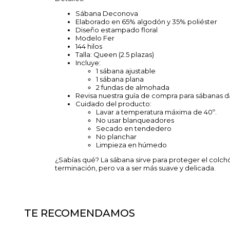
Sábana Deconova
Elaborado en 65% algodón y 35% poliéster
Diseño estampado floral
Modelo Fer
144 hilos
Talla: Queen (2.5 plazas)
Incluye:
1 sábana ajustable
1 sábana plana
2 fundas de almohada
Revisa nuestra guía de compra para sábanas 
Cuidado del producto:
Lavar a temperatura máxima de 40º.
No usar blanqueadores
Secado en tendedero
No planchar
Limpieza en húmedo
¿Sabías qué? La sábana sirve para proteger el colch
terminación, pero va a ser más suave y delicada.
TE RECOMENDAMOS