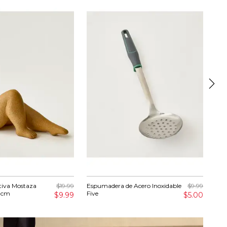
tiva Mostaza
$19.99
Espumadera de Acero Inoxidable
$9.99
Set
7 cm
Five
Bal
$9.99
$5.00