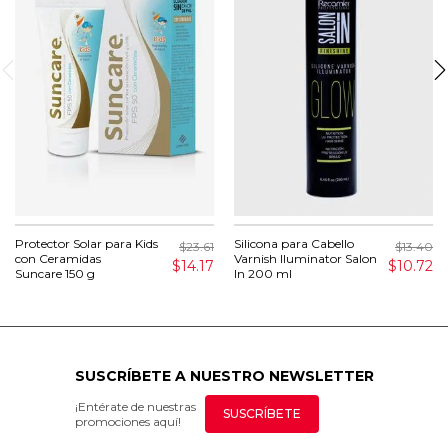
Protector Solar para Kids
Silicona para Cabello
$23.61
$13.40
con Ceramidas
Varnish Iluminator Salon
$14.17
$10.72
Suncare 150 g
In 200 ml
SUSCRÍBETE A NUESTRO NEWSLETTER
¡Entérate de nuestras
SUSCRÍBETE
promociones aquí!