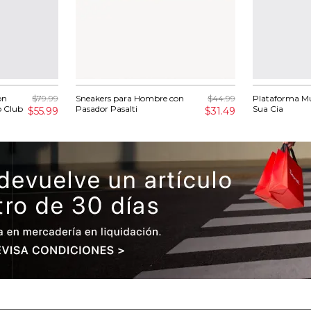
on
$79.99
Sneakers para Hombre con
$44.99
Plataforma Mu
o Club
Pasador Pasalti
Sua Cia
$55.99
$31.49