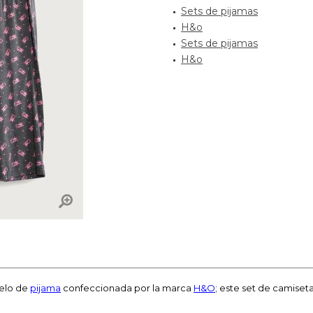
Sets de pijamas
H&o
Sets de pijamas
H&o
delo de
pijama
confeccionada por la marca
H&O
; este set de camiset