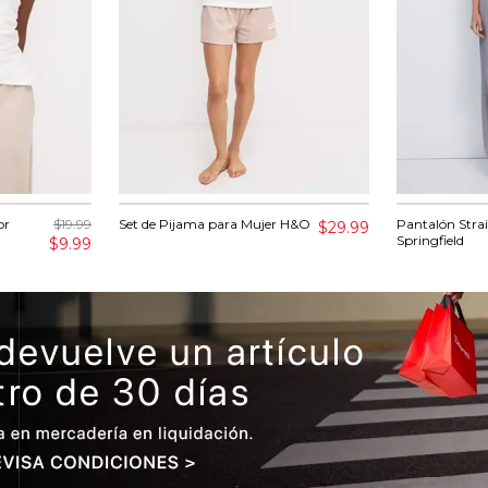
or
$19.99
Set de Pijama para Mujer H&O
Pantalón Strai
$29.99
Springfield
$9.99