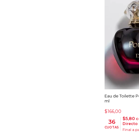
Eau de Toilette P
ml
$166,00
$5,80
c
36
Directo
CUOTAS
Final a 