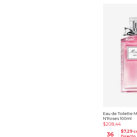
Eau de Toilette M
N'Roses 100ml
$208,44
$7,29
co
36
Directo