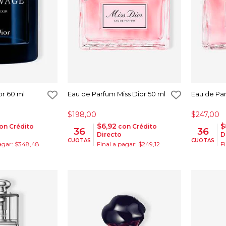
or 60 ml
Eau de Parfum Miss Dior 50 ml
Eau de Par
$198,00
$247,00
$6,92
$
on Crédito
con Crédito
36
36
Directo
D
CUOTAS
CUOTAS
pagar: $348,48
Final a pagar: $249,12
F