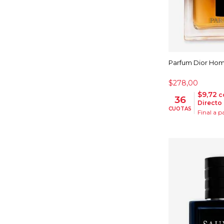
Parfum Dior Ho
$278,00
$9,72
c
36
Directo
CUOTAS
Final a p