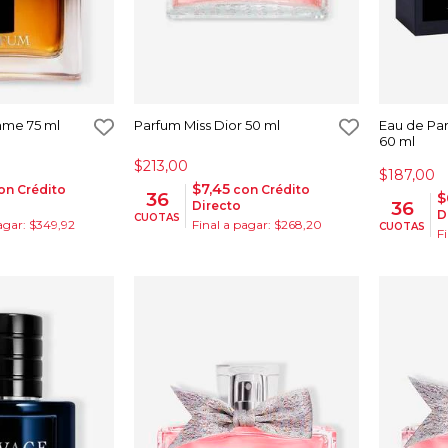
mme 75 ml
Parfum Miss Dior 50 ml
Eau de Pa
60 ml
$213,00
$187,00
$7,45
on Crédito
con Crédito
36
$
36
Directo
D
CUOTAS
agar: $349,92
Final a pagar: $268,20
CUOTAS
F