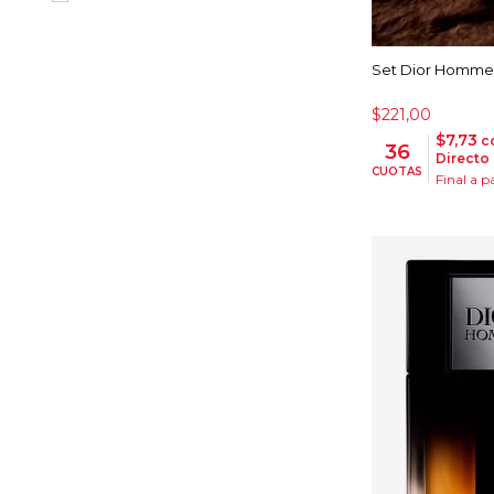
Set Dior Homme 
$221,00
$7,73
co
36
Directo
CUOTAS
Final a p