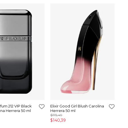
fum 212 VIP Black
Elixir Good Girl Blush Carolina
lina Herrera 50 ml
Herrera 50 ml
$175,49
$140,39