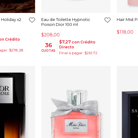
Holiday x2
Eau de Toilette Hypnotic
Hair Mist 
Poison Dior 100 ml
$118,00
$208,00
n Crédito
$7,27
con Crédito
36
Directo
agar: $278,28
CUOTAS
Final a pagar: $261,72