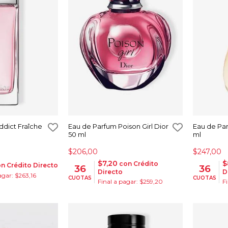
ddict Fraîche
Eau de Parfum Poison Girl Dior
Eau de Par
50 ml
ml
$206,00
$247,00
$7,20
$
con Crédito
n Crédito Directo
36
36
Directo
D
agar: $263,16
CUOTAS
CUOTAS
Final a pagar: $259,20
F