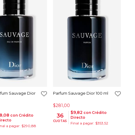
rfum Sauvage Dior
Parfum Sauvage Dior 100 ml
$281,00
$9,82
con Crédito
36
8,08
con Crédito
Directo
irecto
CUOTAS
Final a pagar: $353,52
inal a pagar: $290,88