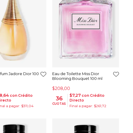
fum Jadore Dior 100
Eau de Toilette Miss Dior
Blooming Bouquet 100 ml
$208,00
8,64
$7,27
con Crédito
con Crédito
36
irecto
Directo
CUOTAS
inal a pagar: $311,04
Final a pagar: $261,72