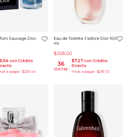
rfum Sauvage Dior
Eau de Toilette J'adore Dior 100
ml
$208,00
6,54
$7,27
con Crédito
con Crédito
36
irecto
Directo
CUOTAS
inal a pagar: $235,44
Final a pagar: $261,72