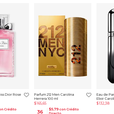
iss Dior Rose
Parfum 212 Men Carolina
Eau de Par
Herrera 100 ml
Elixir Caro
$165,65
$132,38
$5,79
n Crédito
con Crédito
36
Directo