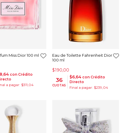
fum Miss Dior 100 ml
Eau de Toilette Fahrenheit Dior
100 ml
$190,00
8,64
con Crédito
$6,64
con Crédito
36
irecto
Directo
inal a pagar: $311,04
CUOTAS
Final a pagar: $239,04