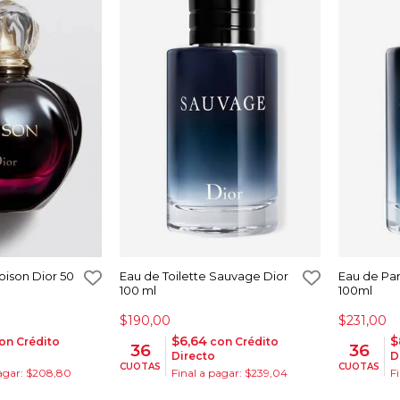
oison Dior 50
Eau de Toilette Sauvage Dior
Eau de Pa
100 ml
100ml
$190,00
$231,00
$6,64
$
on Crédito
con Crédito
36
36
Directo
D
CUOTAS
CUOTAS
pagar: $208,80
Final a pagar: $239,04
F