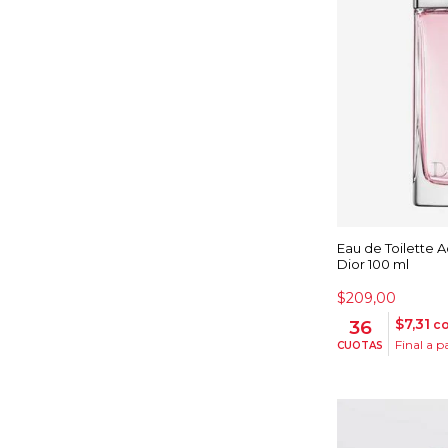
Eau de Toilette A
Dior 100 ml
$209,00
$7,31
36
co
Final a p
CUOTAS