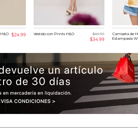
a H&O
Vestido con Prints H&O
$49.99
Camiseta de 
$24.99
Estampada Wi
$34.99