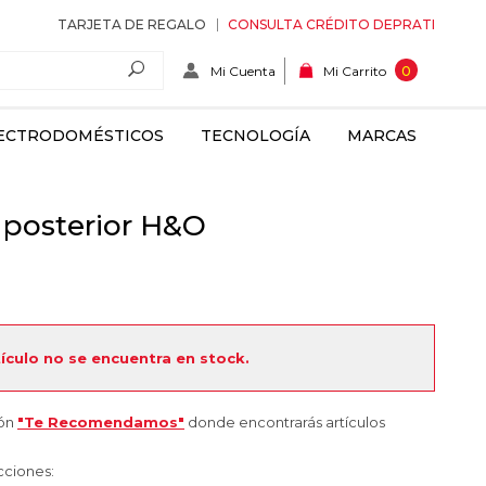
TARJETA DE REGALO
CONSULTA CRÉDITO DEPRATI
Mi Cuenta
0
Mi Carrito
ECTRODOMÉSTICOS
TECNOLOGÍA
MARCAS
 posterior H&O
tículo no se encuentra en stock.
ión
"Te Recomendamos"
donde encontrarás artículos
cciones: