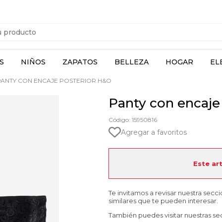
S
NIÑOS
ZAPATOS
BELLEZA
HOGAR
EL
ANTY CON ENCAJE POSTERIOR H&O
Panty con encaje
Código: 15950816
Agregar a favoritos
Este ar
Te invitamos a revisar nuestra secc
similares que te pueden interesar.
También puedes visitar nuestras se