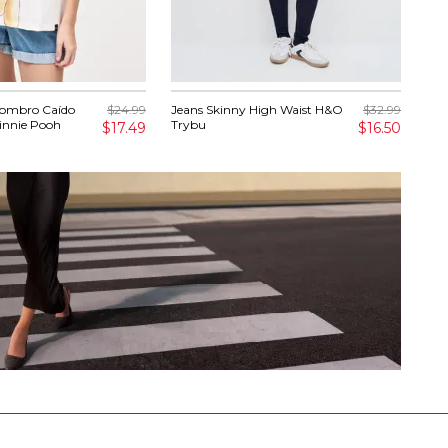
Hombro Caído
$24.99
Jeans Skinny High Waist H&O
$32.99
Cam
nnie Pooh
Trybu
$17.49
$16.50