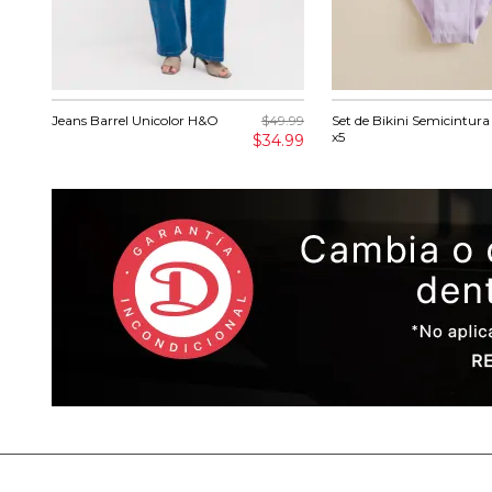
Jeans Barrel Unicolor H&O
$49.99
Set de Bikini Semicintur
x5
$34.99